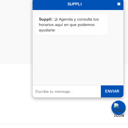
✖
SUPPLI
POLITICAS
Suppli:
🤝 Agenda y consulta tus
horarios aquí en que podemos
ayudarte:
Ver todas las Políticas
Somos Partner De
ENVIAR